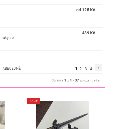
od 125 Kč
439 Kč
 ruky se...
1
ABECEDNĚ
2
3
4
1
4
37
Stránka
z
-
položek celkem
AKCE