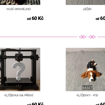
HUSÍ MINIHEJNO
JEŽEK
60 Kč
60
od
od
KLÍČENKA NA PŘÁNÍ
KLÍČENKY - PSI
60 Kč
60
od
od