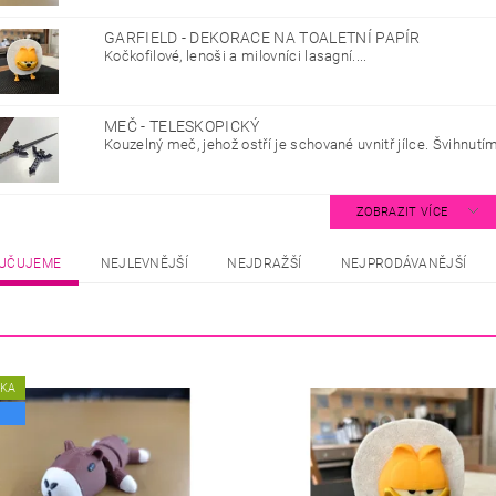
GARFIELD - DEKORACE NA TOALETNÍ PAPÍR
Kočkofilové, lenoši a milovníci lasagní....
MEČ - TELESKOPICKÝ
Kouzelný meč, jehož ostří je schované uvnitř jílce. Švihnutím
ZOBRAZIT VÍCE
UČUJEME
NEJLEVNĚJŠÍ
NEJDRAŽŠÍ
NEJPRODÁVANĚJŠÍ
NKA