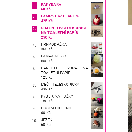
KAPYBARA
60 Kč
LAMPA DRAČÍ VEJCE
425 Kč
SHAUN - OVČÍ DEKORACE
NA TOALETNÍ PAPÍR
250 Kč
HRNKODRŽKA
365 Kč
LAMPA MĚSÍC
600 Kč
GARFIELD - DEKORACE NA
TOALETNÍ PAPÍR
125 Kč
MEČ - TELESKOPICKÝ
439 Kč
KYBLÍK NA TUŽKY
180 Kč
HUSÍ MINIHEJNO
60 Kč
JEŽEK
60 Kč