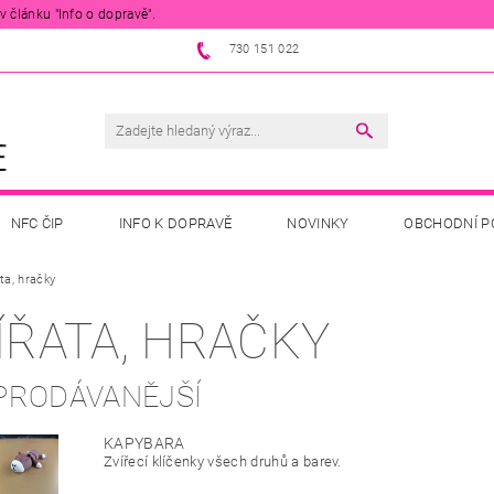
 článku "Info o dopravě".
730 151 022
NFC ČIP
INFO K DOPRAVĚ
NOVINKY
OBCHODNÍ P
ta, hračky
ÍŘATA, HRAČKY
PRODÁVANĚJŠÍ
KAPYBARA
Zvířecí klíčenky všech druhů a barev.