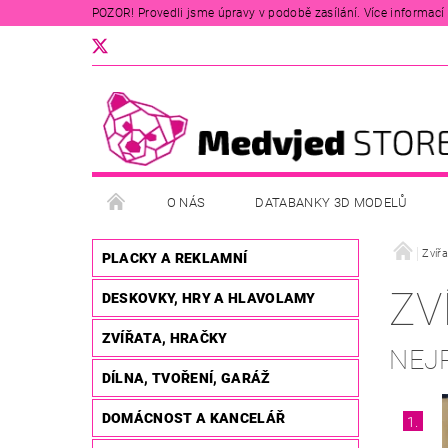
POZOR! Provedli jsme úpravy v podobě zasílání. Více informací v
O NÁS
DATABANKY 3D MODELŮ
Zvířa
PLACKY A REKLAMNÍ
ZV
DESKOVKY, HRY A HLAVOLAMY
ZVÍŘATA, HRAČKY
NEJ
DÍLNA, TVOŘENÍ, GARÁŽ
DOMÁCNOST A KANCELÁŘ
1.