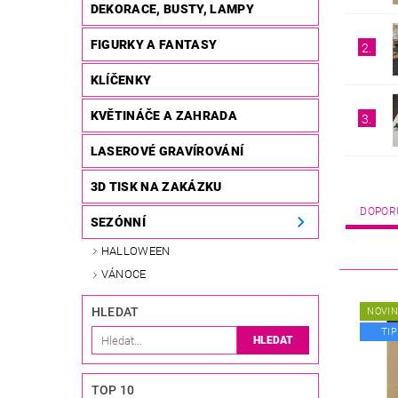
DEKORACE, BUSTY, LAMPY
FIGURKY A FANTASY
2.
KLÍČENKY
KVĚTINÁČE A ZAHRADA
3.
LASEROVÉ GRAVÍROVÁNÍ
3D TISK NA ZAKÁZKU
DOPOR
SEZÓNNÍ
HALLOWEEN
VÁNOCE
HLEDAT
NOVI
TIP
TOP 10