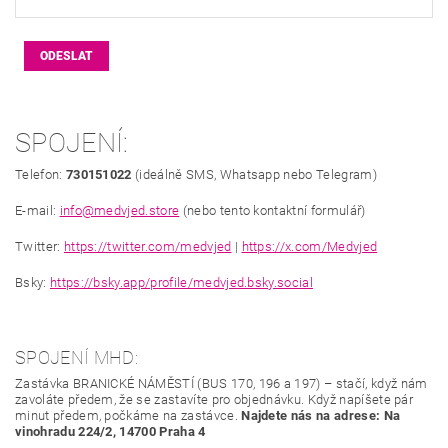
SPOJENÍ:
Telefon:
730151022
(ideálně SMS, Whatsapp nebo Telegram)
E-mail:
info@medvjed.store
(nebo tento kontaktní formulář)
Twitter:
https://twitter.com/medvjed
|
https://x.com/Medvjed
Bsky:
https://bsky.app/profile/medvjed.bsky.social
SPOJENÍ MHD:
Zastávka BRANICKÉ NÁMĚSTÍ (BUS 170, 196 a 197) – stačí, když nám
zavoláte předem, že se zastavíte pro objednávku. Když napíšete pár
minut předem, počkáme na zastávce.
Najdete nás na adrese: Na
vinohradu 224/2, 14700 Praha 4