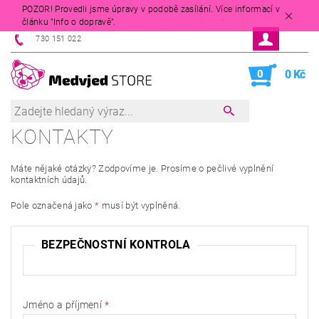
POZOR! Provedli jsme úpravy v podobě zasílání. Více informací v
článku "Info o dopravě".
730 151 022
0
0 Kč
KONTAKTY
Máte nějaké otázky? Zodpovíme je. Prosíme o pečlivé vyplnění
kontaktních údajů.
Pole označená jako
*
musí být vyplněná.
BEZPEČNOSTNÍ KONTROLA
Jméno a příjmení