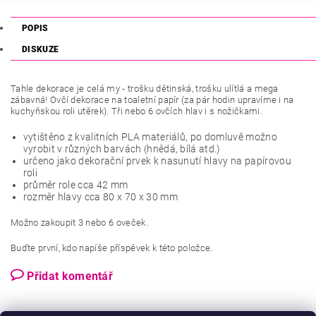
POPIS
DISKUZE
Tahle dekorace je celá my - trošku dětinská, trošku ulítlá a mega
zábavná! Ovčí dekorace na toaletní papír (za pár hodin upravíme i na
kuchyňskou roli utěrek). Tři nebo 6 ovčích hlav i s nožičkami.
vytištěno z kvalitních PLA materiálů, po domluvě možno
vyrobit v různých barvách (hnědá, bílá atd.)
určeno jako dekorační prvek k nasunutí hlavy na papírovou
roli
průměr role cca 42 mm
rozměr hlavy cca 80 x 70 x 30 mm
Možno zakoupit 3 nebo 6 oveček.
Buďte první, kdo napíše příspěvek k této položce.
Přidat komentář