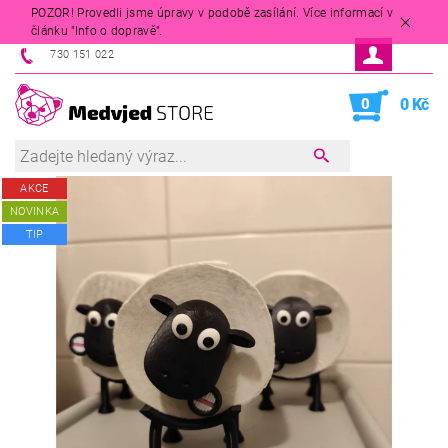
POZOR! Provedli jsme úpravy v podobě zasílání. Více informací v
článku "Info o dopravě".
730 151 022
0
0 Kč
AKCE
NOVINKA
TIP