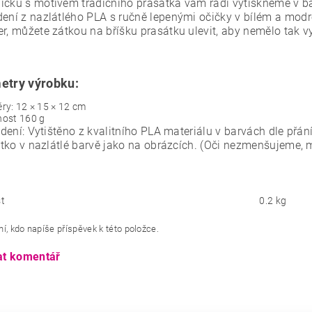
ičku s motivem tradičního prasátka vám rádi vytiskneme v bar
dení z nazlátlého PLA s ručně lepenými očičky v bílém a mod
er, můžete zátkou na bříšku prasátku ulevit, aby nemělo tak v
etry výrobku:
ry: 12 × 15 × 12 cm
ost 160 g
dení: Vytištěno z kvalitního PLA materiálu v barvách dle přán
tko v nazlátlé barvě jako na obrázcích. (Oči nezmenšujeme, 
t
0.2 kg
í, kdo napíše příspěvek k této položce.
at komentář