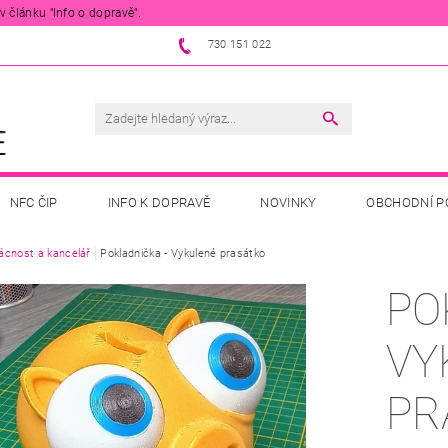
 článku "Info o dopravě".
730 151 022
NFC ČIP
INFO K DOPRAVĚ
NOVINKY
OBCHODNÍ P
cnost a kancelář
Pokladnička - Vykulené prasátko
PO
VY
PR