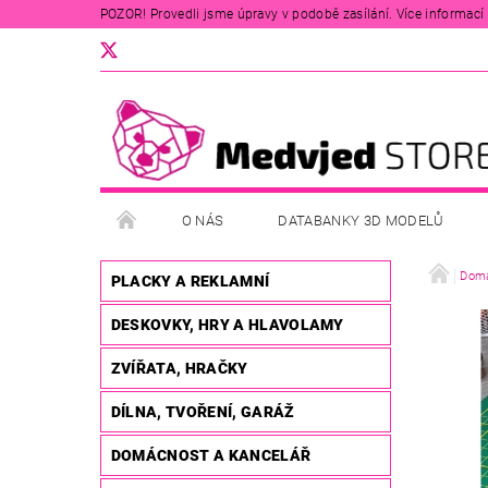
POZOR! Provedli jsme úpravy v podobě zasílání. Více informací v
O NÁS
DATABANKY 3D MODELŮ
Domá
PLACKY A REKLAMNÍ
DESKOVKY, HRY A HLAVOLAMY
ZVÍŘATA, HRAČKY
DÍLNA, TVOŘENÍ, GARÁŽ
DOMÁCNOST A KANCELÁŘ