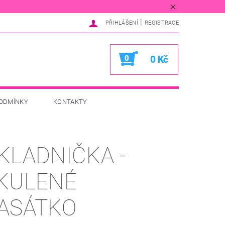
|
PŘIHLÁŠENÍ
REGISTRACE
0
0 Kč
ODMÍNKY
KONTAKTY
KLADNIČKA -
KULENÉ
ASÁTKO