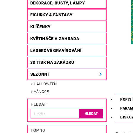
DEKORACE, BUSTY, LAMPY
FIGURKY A FANTASY
KLÍČENKY
KVĚTINÁČE A ZAHRADA
LASEROVÉ GRAVÍROVÁNÍ
3D TISK NA ZAKÁZKU
SEZÓNNÍ
HALLOWEEN
VÁNOCE
POPIS
HLEDAT
PARAM
DISKU
TOP 10