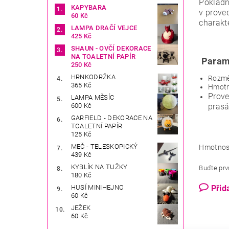
Pokladn
KAPYBARA
v prove
60 Kč
charakt
LAMPA DRAČÍ VEJCE
425 Kč
SHAUN - OVČÍ DEKORACE
NA TOALETNÍ PAPÍR
Param
250 Kč
HRNKODRŽKA
Rozmě
365 Kč
Hmotn
Prove
LAMPA MĚSÍC
prasá
600 Kč
GARFIELD - DEKORACE NA
TOALETNÍ PAPÍR
125 Kč
MEČ - TELESKOPICKÝ
Hmotnos
439 Kč
KYBLÍK NA TUŽKY
Buďte prvn
180 Kč
Přid
HUSÍ MINIHEJNO
60 Kč
JEŽEK
60 Kč