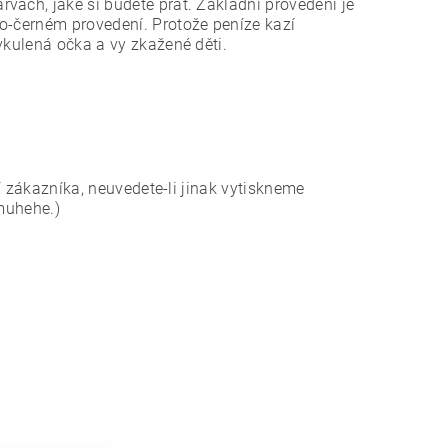
vách, jaké si budete přát. Základní provedení je
ro-černém provedení. Protože peníze kazí
ykulená očka a vy zkažené děti.
í zákazníka, neuvedete-li jinak vytiskneme
muhehe.)