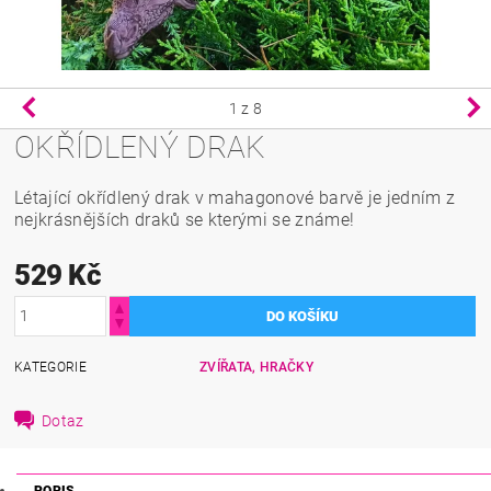
1
z 8
OKŘÍDLENÝ DRAK
Létající okřídlený drak v mahagonové barvě je jedním z
nejkrásnějších draků se kterými se známe!
529 Kč
KATEGORIE
ZVÍŘATA, HRAČKY
Dotaz