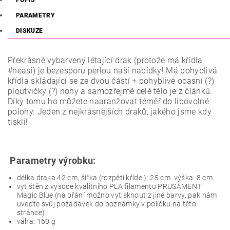
POPIS
PARAMETRY
DISKUZE
Překrásně vybarvený létající drak (protože má křídla
#neasi) je bezesporu perlou naší nabídky! Má pohyblivá
křídla skládající se ze dvou částí + pohyblivé ocasní (?)
ploutvičky (?) nohy a samozřejmě celé tělo je z článků.
Díky tomu ho můžete naaranžovat téměř do libovolné
polohy. Jeden z nejkrásnějších draků, jakého jsme kdy
tiskli!
Parametry výrobku:
délka draka 42 cm, šířka (rozpětí křídel): 25 cm. výška: 8 cm
vytištěn z vysoce kvalitního PLA filamentu PRUSAMENT
Magic Blue (na přání možno vytisknout z jiné barvy, pak nám
uveďte svůj požadavek do poznámky v políčku na této
stránce)
váha: 160 g