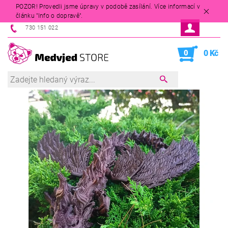
POZOR! Provedli jsme úpravy v podobě zasílání. Více informací v
článku "Info o dopravě".
730 151 022
0
0 Kč