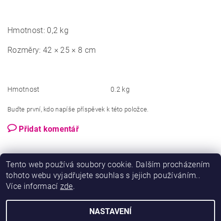
Hmotnost: 0,2 kg
Rozměry: 42 × 25 × 8 cm
Hmotnost
0.2 kg
Buďte první, kdo napíše příspěvek k této položce.
Přidat komentář
Tento web používá soubory cookie. Dalším procházením
tohoto webu vyjadřujete souhlas s jejich používáním..
Více informací
zde
.
NASTAVENÍ