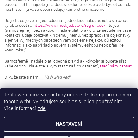
budete-li chtít, najdete ji na dočasné doméně, kde bude bydlet asi rok,
než historii (a vaše osobní údaje) kompletně smažeme.
Registrace je velmi jednoduchá - jednoduše nakupte, nebo si rovnou
vyrobte účet na
https://www.medvjed.store/registrace/
- to jde
(samozřejmě) i bez nákupu. I nadále platí pravidlo, že nebudeme vaše
kontaktní údaje používat k ničemu jinému, než zpracování objednávky
a jen ve výjimečných případech vám pošleme nějakou důležitou
informaci (jako například o novém systému eshopu nebo přání ke
konci roku ;)
Samozřejmě i nadále platí obecná pravidla - kdykoliv si budete přát
vaše osobní údaje zcela vymazat z našich databází,
stačí nám napsat.
Díky, že jste s námi...
Vaši Medvjedi
Tento web používá soubory cookie. Dalším procházením
PŘEDCHOZÍ ČLÁNEK
tohoto webu vyjadřujete souhlas s jejich používáním..
Více informací
zde
.
NASTAVENÍ
2026 © MEDVJED.store, všechna práva vyhrazena