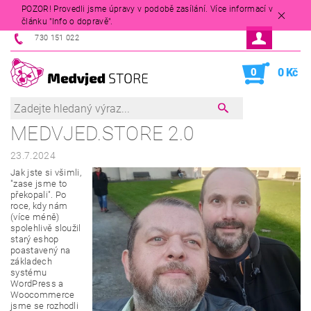
POZOR! Provedli jsme úpravy v podobě zasílání. Více informací v
článku "Info o dopravě".
730 151 022
0
0 Kč
MEDVJED.STORE 2.0
23.7.2024
Jak jste si všimli,
"zase jsme to
překopali". Po
roce, kdy nám
(více méně)
spolehlivě sloužil
starý eshop
poastavený na
základech
systému
WordPress a
Woocommerce
jsme se rozhodli