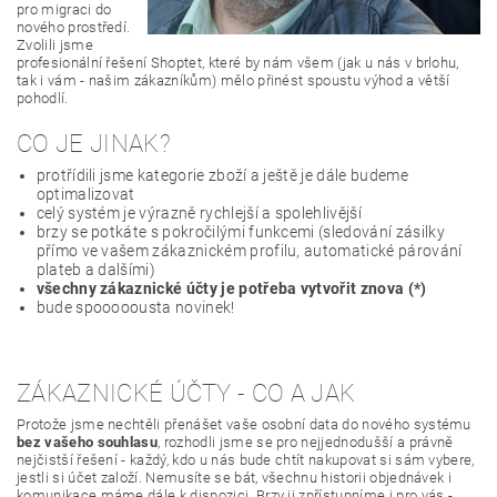
pro migraci do
nového prostředí.
Zvolili jsme
profesionální řešení Shoptet, které by nám všem (jak u nás v brlohu,
tak i vám - našim zákazníkům) mělo přinést spoustu výhod a větší
pohodlí.
CO JE JINAK?
protřídili jsme kategorie zboží a ještě je dále budeme
optimalizovat
celý systém je výrazně rychlejší a spolehlivější
brzy se potkáte s pokročilými funkcemi (sledování zásilky
přímo ve vašem zákaznickém profilu, automatické párování
plateb a dalšími)
všechny zákaznické účty je potřeba vytvořit znova (*)
bude spooooousta novinek!
ZÁKAZNICKÉ ÚČTY - CO A JAK
Protože jsme nechtěli přenášet vaše osobní data do nového systému
bez vašeho souhlasu
, rozhodli jsme se pro nejjednodušší a právně
nejčistší řešení - každý, kdo u nás bude chtít nakupovat si sám vybere,
jestli si účet založí. Nemusíte se bát, všechnu historii objednávek i
komunikace máme dále k dispozici. Brzy ji zpřístupníme i pro vás -