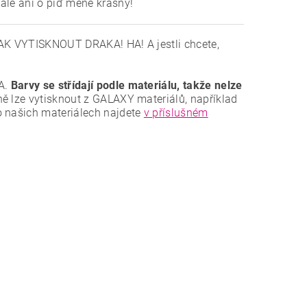
ale ani o píď méně krásný!
 JAK VYTISKNOUT DRAKA! HA! A jestli chcete,
A.
Barvy se střídají podle materiálu, takže nelze
ně lze vytisknout z GALAXY materiálů, například
o našich materiálech najdete
v příslušném