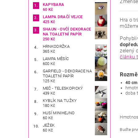
Zmenšen
KAPYBARA
60 Kč
LAMPA DRAČÍ VEJCE
Hra o t
425 Kč
můžeme 
SHAUN - OVČÍ DEKORACE
NA TOALETNÍ PAPÍR
Pohybli
250 Kč
dopředu
HRNKODRŽKA
zelený 
365 Kč
článku 
LAMPA MĚSÍC
600 Kč
GARFIELD - DEKORACE NA
Rozměr
TOALETNÍ PAPÍR
125 Kč
40 cm
hmotn
MEČ - TELESKOPICKÝ
doba t
439 Kč
KYBLÍK NA TUŽKY
180 Kč
HUSÍ MINIHEJNO
Hmotnos
60 Kč
JEŽEK
Buďte prvn
60 Kč