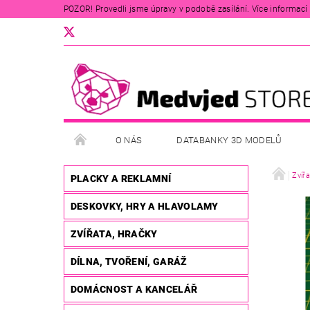
POZOR! Provedli jsme úpravy v podobě zasílání. Více informací v
O NÁS
DATABANKY 3D MODELŮ
Zvířa
PLACKY A REKLAMNÍ
DESKOVKY, HRY A HLAVOLAMY
ZVÍŘATA, HRAČKY
DÍLNA, TVOŘENÍ, GARÁŽ
DOMÁCNOST A KANCELÁŘ