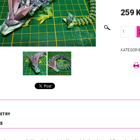
259 
KATEGORI
ETRY
ZE