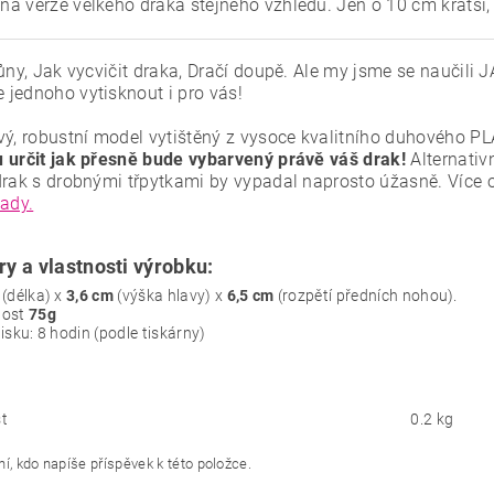
á verze velkého draka stejného vzhledu. Jen o 10 cm kratší, 
růny, Jak vycvičit draka, Dračí doupě. Ale my jsme se naučili
jednoho vytisknout i pro vás!
vý, robustní model vytištěný z vysoce kvalitního duhového PL
 určit jak přesně bude vybarvený právě váš drak!
Alternativ
drak s drobnými třpytkami by vypadal naprosto úžasně. Více 
tady.
y a vlastnosti výrobku:
(délka) x
3,6 cm
(výška hlavy) x
6,5 cm
(rozpětí předních nohou).
ost
75g
isku: 8 hodin (podle tiskárny)
t
0.2 kg
í, kdo napíše příspěvek k této položce.