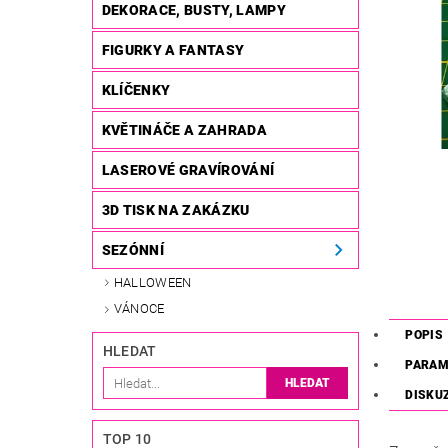
DEKORACE, BUSTY, LAMPY
FIGURKY A FANTASY
KLÍČENKY
KVĚTINÁČE A ZAHRADA
LASEROVÉ GRAVÍROVÁNÍ
3D TISK NA ZAKÁZKU
SEZÓNNÍ
HALLOWEEN
VÁNOCE
POPIS
HLEDAT
PARAM
DISKU
TOP 10