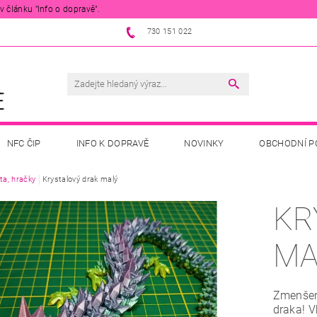
 článku "Info o dopravě".
730 151 022
NFC ČIP
INFO K DOPRAVĚ
NOVINKY
OBCHODNÍ P
ta, hračky
Krystalový drak malý
KR
MA
Zmenšen
draka! 