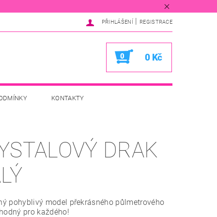
|
PŘIHLÁŠENÍ
REGISTRACE
0
0 Kč
ODMÍNKY
KONTAKTY
YSTALOVÝ DRAK
LÝ
ý pohyblivý model překrásného půlmetrového
Vhodný pro každého!