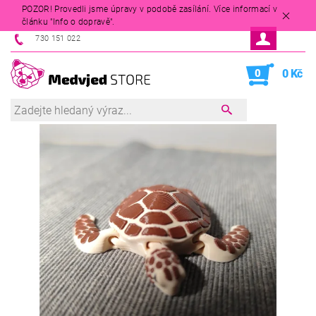
POZOR! Provedli jsme úpravy v podobě zasílání. Více informací v
článku "Info o dopravě".
730 151 022
0
0 Kč