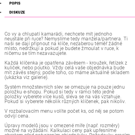
POPIS
DISKUZE
Co vy a chlupatí kamarádi, nechcete mít jednoho
neustále při ruce? Nemyslíme tedy manžela/partnera. Ti
naši se dají připnout na klíče, nezaberou téměř žádné
místo, nedržkují a pokud je budete žmoulat v ruce, k
ničemu se tím nezavazujete.
Každá klíčenka je opatřena závěsem - kroužek, řetízek z
kuliček, nebo poutko. Vždy celá vaše objednávka bude
mít závěs stejný, podle toho, co máme aktuálně skladem
(ukázka viz galerie).
Systém množstevních slev se omezuje na pouze jednu
položku e-shopu. Pokud si tedy v rámci této jedné
položky vyberete více kusů, sleva se na vás vztahuje.
Pokud si vyberete několik různých klíčenek, pak nikoliv.
V rozbalovacím menu volíte počet ks, od něj se potom
odvíjí cena.
Úpravy modelů jsou v omezené míře (např. rozměry)
možné na vyžádání. Kalkulaci ceny pak upřesníme