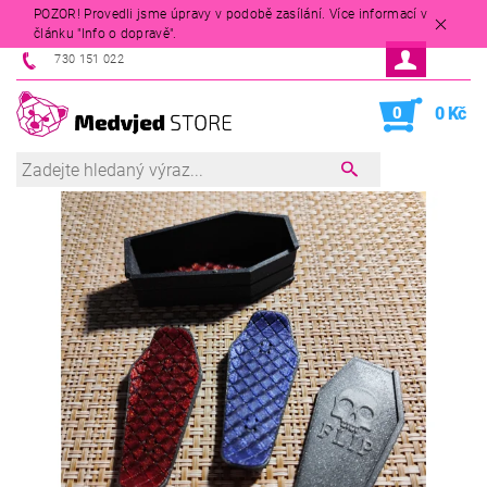
POZOR! Provedli jsme úpravy v podobě zasílání. Více informací v
článku "Info o dopravě".
730 151 022
0
0 Kč