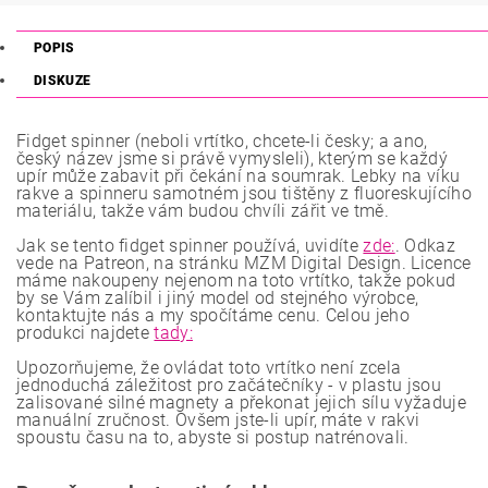
POPIS
DISKUZE
Fidget spinner (neboli vrtítko, chcete-li česky; a ano,
český název jsme si právě vymysleli), kterým se každý
upír může zabavit při čekání na soumrak. Lebky na víku
rakve a spinneru samotném jsou tištěny z fluoreskujícího
materiálu, takže vám budou chvíli zářit ve tmě.
Jak se tento fidget spinner používá, uvidíte
zde:
. Odkaz
vede na Patreon, na stránku MZM Digital Design. Licence
máme nakoupeny nejenom na toto vrtítko, takže pokud
by se Vám zalíbil i jiný model od stejného výrobce,
kontaktujte nás a my spočítáme cenu. Celou jeho
produkci najdete
tady:
Upozorňujeme, že ovládat toto vrtítko není zcela
jednoduchá záležitost pro začátečníky - v plastu jsou
zalisované silné magnety a překonat jejich sílu vyžaduje
manuální zručnost. Ovšem jste-li upír, máte v rakvi
spoustu času na to, abyste si postup natrénovali.